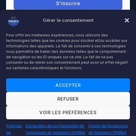
S’inscrire
Gérer le consentement
Already have an account?
Se connecter
Pour offrir les meilleures expériences, nous utilisons des
technologies telles que les cookies pour stocker et/ou accéder aux
informations des appareils. Le fait de consentir à ces technologies
Droit d'auteur © 2026 plateforme-formation-sparka
nous permettra de traiter des données telles que le comportement
de navigation ou les ID uniques sur ce site. Le fait de ne pas
Accessibilité : partiellement conforme
consentir ou de retirer son consentement peut avoir un effet négatif
Déclaration de confidentialité et de protection de données
sur certaines caractéristiques et fonctions.
Mentions légales
ACCEPTER
REFUSER
"Espace Audit & Conformité"
"Accédez à votre espace dédié pour vos contrôles et audits en toute transparence."
VOIR LES PRÉFÉRENCES
AUDITEUR
Politique
Déclaration de confidentialité de
Imprint de l’organisme
de
l’organisme de formation SPARKA
de formation SPARKA