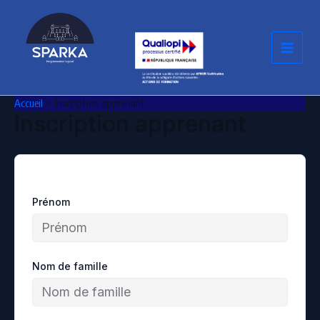
Aller
au
contenu
Accueil
Inscription apprenant
Inscription apprenant
Prénom
Nom de famille