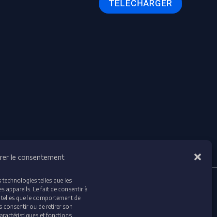
TÉLÉCHARGER
rer le consentement
s technologies telles que les
 appareils. Le fait de consentir à
 telles que le comportement de
"Espace Audit & Conformité"
s consentir ou de retirer son
aractéristiques et fonctions.
"Accédez à votre espace dédié pour vos contrôles et audits en toute