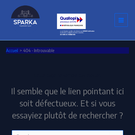
Aller
au
contenu
Accueil
404 - Introuvable
Cette page ne semble pas exister.
Il semble que le lien pointant ici
soit défectueux. Et si vous
essayiez plutôt de rechercher ?
Rechercher :