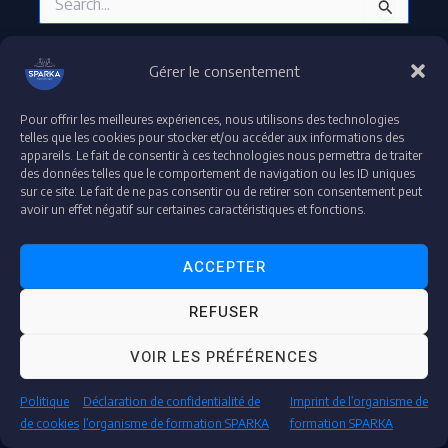
Gérer le consentement
Pour offrir les meilleures expériences, nous utilisons des technologies
Droit d'auteur © 2026 plateforme-formation-sparka
telles que les cookies pour stocker et/ou accéder aux informations des
appareils. Le fait de consentir à ces technologies nous permettra de traiter
Accessibilité : partiellement conforme
des données telles que le comportement de navigation ou les ID uniques
Déclaration de confidentialité et de protection de données
sur ce site. Le fait de ne pas consentir ou de retirer son consentement peut
Mentions légales
avoir un effet négatif sur certaines caractéristiques et fonctions.
ACCEPTER
"Espace Audit & Conformité"
REFUSER
"Accédez à votre espace dédié pour vos contrôles et audits en toute transparence."
VOIR LES PRÉFÉRENCES
AUDITEUR
Politique
Déclaration de confidentialité de
Imprint de l’organisme de
de cookies
l’organisme de formation SPARKA
formation SPARKA