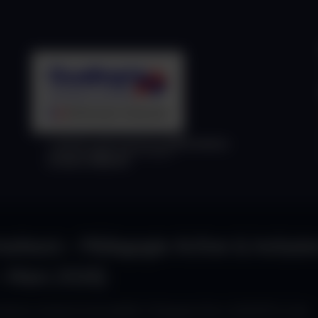
mateurs – Pédagogie Active & Inclusi
 – Mars 2026)
rmateurs
,
Inclusion & Accessibilité
,
Pédagogie Active
,
QUALIOPI & Cadre