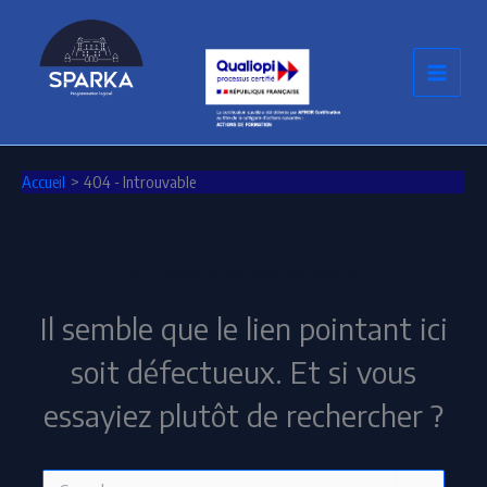
Aller
au
contenu
Accueil
404 - Introuvable
Cette page ne semble pas exister.
Il semble que le lien pointant ici
soit défectueux. Et si vous
essayiez plutôt de rechercher ?
Rechercher :