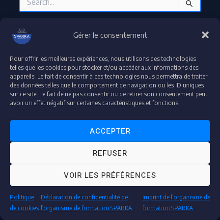
Gérer le consentement
Pour offrir les meilleures expériences, nous utilisons des technologies
Droit d'auteur © 2026 plateforme-formation-sparka
telles que les cookies pour stocker et/ou accéder aux informations des
appareils. Le fait de consentir à ces technologies nous permettra de traiter
Accessibilité : partiellement conforme
des données telles que le comportement de navigation ou les ID uniques
Déclaration de confidentialité et de protection de données
sur ce site. Le fait de ne pas consentir ou de retirer son consentement peut
Mentions légales
avoir un effet négatif sur certaines caractéristiques et fonctions.
ACCEPTER
"Espace Audit & Conformité"
REFUSER
"Accédez à votre espace dédié pour vos contrôles et audits en toute transparence."
VOIR LES PRÉFÉRENCES
AUDITEUR
Politique
Déclaration de confidentialité de
Imprint de l’organisme de
de cookies
l’organisme de formation SPARKA
formation SPARKA