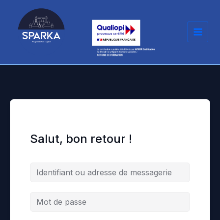
Aller
au
contenu
Salut, bon retour !