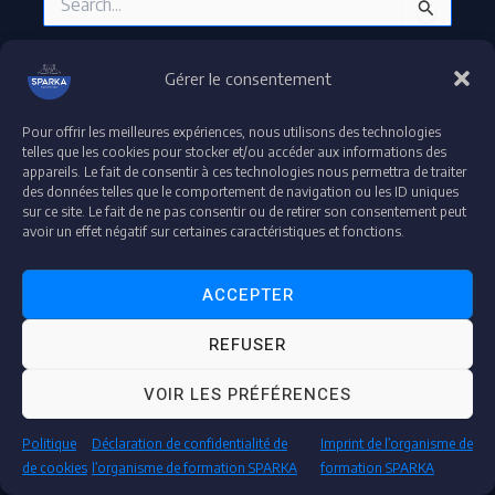
Gérer le consentement
Pour offrir les meilleures expériences, nous utilisons des technologies
Droit d'auteur © 2026 plateforme-formation-sparka
telles que les cookies pour stocker et/ou accéder aux informations des
appareils. Le fait de consentir à ces technologies nous permettra de traiter
Accessibilité : partiellement conforme
des données telles que le comportement de navigation ou les ID uniques
Déclaration de confidentialité et de protection de données
sur ce site. Le fait de ne pas consentir ou de retirer son consentement peut
Mentions légales
avoir un effet négatif sur certaines caractéristiques et fonctions.
ACCEPTER
"Espace Audit & Conformité"
REFUSER
"Accédez à votre espace dédié pour vos contrôles et audits en toute transparence."
VOIR LES PRÉFÉRENCES
AUDITEUR
Politique
Déclaration de confidentialité de
Imprint de l’organisme de
de cookies
l’organisme de formation SPARKA
formation SPARKA