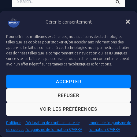
Gérer le consentement
Pour offrir les meilleures expériences, nous utilisons des technologies
Droit d'auteur © 2026 plateforme-formation-sparka
telles que les cookies pour stocker et/ou accéder aux informations des
appareils. Le fait de consentir à ces technologies nous permettra de traiter
Accessibilité : partiellement conforme
des données telles que le comportement de navigation ou les ID uniques
Déclaration de confidentialité et de protection de données
sur ce site. Le fait de ne pas consentir ou de retirer son consentement peut
Mentions légales
avoir un effet négatif sur certaines caractéristiques et fonctions.
ACCEPTER
"Espace Audit & Conformité"
REFUSER
"Accédez à votre espace dédié pour vos contrôles et audits en toute transparence."
VOIR LES PRÉFÉRENCES
AUDITEUR
Politique
Déclaration de confidentialité de
Imprint de l’organisme de
de cookies
l’organisme de formation SPARKA
formation SPARKA