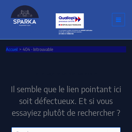
Aller
au
contenu
Accueil
404 - Introuvable
Cette page ne semble pas exister.
Il semble que le lien pointant ici
soit défectueux. Et si vous
essayiez plutôt de rechercher ?
Rechercher :