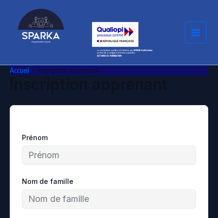
Aller
au
contenu
Accueil
Inscription apprenant
Inscription apprenant
Prénom
Nom de famille