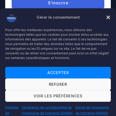
S’inscrire
Gérer le consentement
Already have an account?
Se connecter
Pour offrir les meilleures expériences, nous utilisons des
technologies telles que les cookies pour stocker et/ou accéder aux
informations des appareils. Le fait de consentir à ces technologies
Droit d'auteur © 2026 plateforme-formation-sparka
nous permettra de traiter des données telles que le comportement
de navigation ou les ID uniques sur ce site. Le fait de ne pas
Accessibilité : partiellement conforme
consentir ou de retirer son consentement peut avoir un effet négatif
Déclaration de confidentialité et de protection de données
sur certaines caractéristiques et fonctions.
Mentions légales
ACCEPTER
REFUSER
"Espace Audit & Conformité"
"Accédez à votre espace dédié pour vos contrôles et audits en toute transparence."
VOIR LES PRÉFÉRENCES
AUDITEUR
Politique
Déclaration de confidentialité de
Imprint de l’organisme
de
l’organisme de formation SPARKA
de formation SPARKA