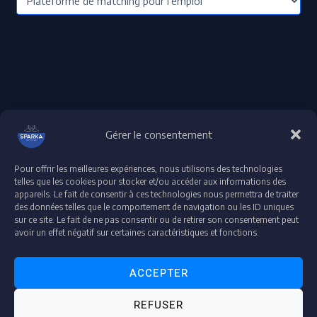
Gérer le consentement
Pour offrir les meilleures expériences, nous utilisons des technologies
Droit d'auteur © 2026 plateforme-formation-sparka
telles que les cookies pour stocker et/ou accéder aux informations des
appareils. Le fait de consentir à ces technologies nous permettra de traiter
Accessibilité : partiellement conforme
des données telles que le comportement de navigation ou les ID uniques
Déclaration de confidentialité et de protection de données
sur ce site. Le fait de ne pas consentir ou de retirer son consentement peut
Mentions légales
avoir un effet négatif sur certaines caractéristiques et fonctions.
ACCEPTER
"Espace Audit & Conformité"
REFUSER