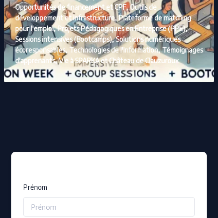
,
Opportunités de financement et CPF
Outils de
,
développement et infrastructure
Plateforme de matching
,
,
pour l'emploi
Projets Pédagogiques en Entreprise (PPE)
,
Sessions intensives (Bootcamps)
Solutions numériques
,
,
écoresponsables
Technologies de l'Information
Témoignages
,
d'apprenants
Vie à SPARKA et Château de Clauzuroux
Prénom