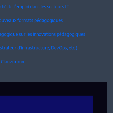
é de l’emploi dans les secteurs IT
nouveaux formats pédagogiques
dagogique sur les innovations pédagogiques
strateur d’infrastructure, DevOps, etc.)
e Clauzuroux