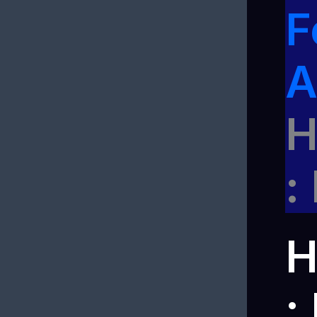
F
A
H
:
H
: