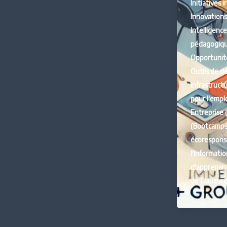
Initiatives
Innovations
Intelligence 
pédagogique
Opportunit
Outils de 
infrastruct
pour l'empl
Entreprise 
(Bootcamps
écorespons
l'Informatio
d'apprenan
de Clauzur