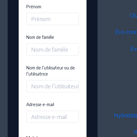
category
Prénom
Ch
Éco-conce
Nom de famille
Év
Nom de l’utilisateur ou de
l’utilisatrice
Adresse e-mail
Hybridatio
I