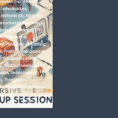
,
 inclusives chez SPARKA
,
 technologiques
,
Artificielle (IA)
Méthodes
,
s actives et immersives
,
és de financement et CPF
développement et
,
ure
Plateforme de matching
,
oi
Projets Pédagogiques en
,
(PPE)
Sessions intensives
,
)
Solutions numériques
,
ables
Technologies de
,
n
Témoignages
,
ts
Vie à SPARKA et Château
oux