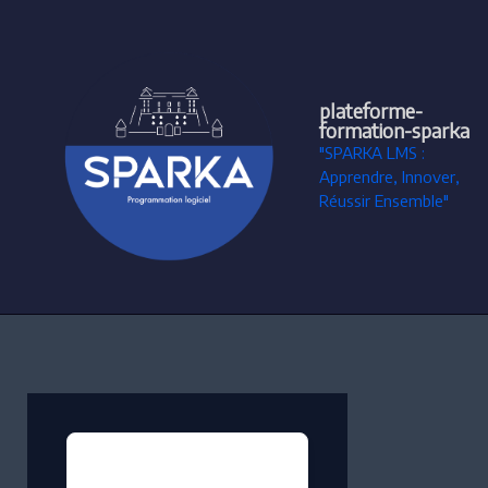
Aller
au
contenu
plateforme-
formation-sparka
"SPARKA LMS :
Apprendre, Innover,
Réussir Ensemble"
Filter
posts
by