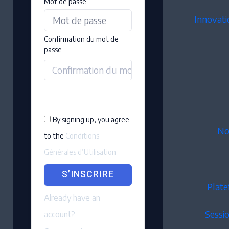
Mot de passe
Innovati
Confirmation du mot de
passe
By signing up, you agree
No
to the
Conditions
Générales d’Utilisation
S’INSCRIRE
Plate
Already have an
Sessi
account?