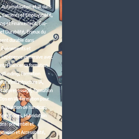
,
Automatisation et IA dans
,
,
Carrières et Employabilité
,
ng et Financement
Éco-
,
et Durabilité
Enjeux du
ent durable dans
,
Événements et
,
Expérience immersive avec
,
nt
Financer sa formation
,
owdfunding
Formation
,
eur d'Infrastructure IA
,
et Apprentissage
Formation
,
Ops en IA
Formation pour
,
n situation de handicap
,
Spécifiques
Hybridation
ns : présentiel et
,
nclusion et Accessibilité