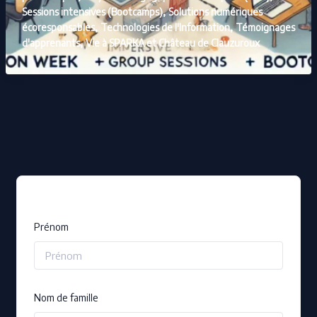
,
Sessions intensives (Bootcamps)
Solutions numériques
,
,
écoresponsables
Technologies de l'Information
Témoignages
,
d'apprenants
Vie à SPARKA et Château de Clauzuroux
Prénom
Nom de famille