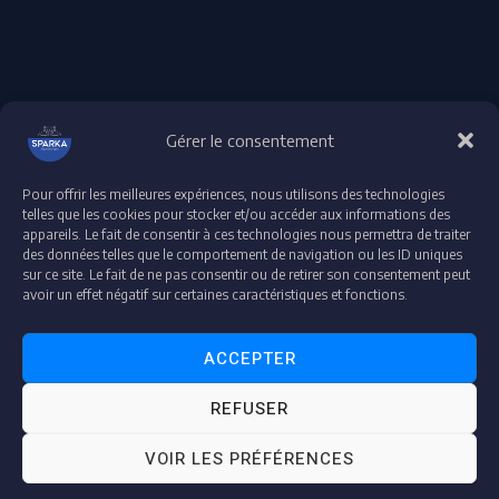
Gérer le consentement
Pour offrir les meilleures expériences, nous utilisons des technologies
Droit d'auteur © 2026 plateforme-formation-sparka
telles que les cookies pour stocker et/ou accéder aux informations des
appareils. Le fait de consentir à ces technologies nous permettra de traiter
Accessibilité : partiellement conforme
des données telles que le comportement de navigation ou les ID uniques
Déclaration de confidentialité et de protection de données
sur ce site. Le fait de ne pas consentir ou de retirer son consentement peut
Mentions légales
avoir un effet négatif sur certaines caractéristiques et fonctions.
ACCEPTER
"Espace Audit & Conformité"
REFUSER
"Accédez à votre espace dédié pour vos contrôles et audits en toute transparence."
VOIR LES PRÉFÉRENCES
AUDITEUR